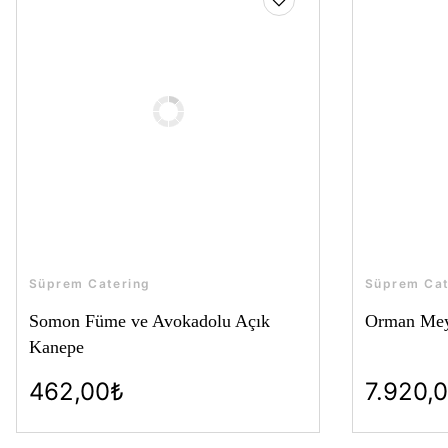
Süprem Catering
Süprem Cat
Somon Füme ve Avokadolu Açık
Orman Mey
Kanepe
462,00₺
7.920,