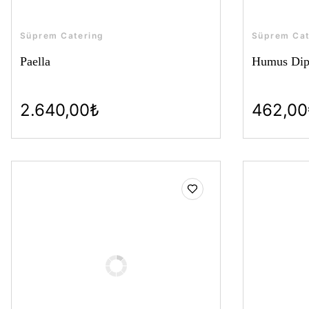
Süprem Catering
Süprem Cat
Paella
Humus Dip 
2.640,00₺
462,00