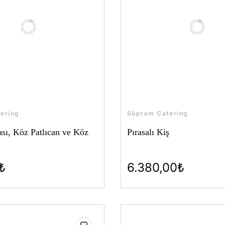
ering
Süprem Catering
ası, Köz Patlıcan ve Köz
Pırasalı Kiş
₺
6.380,00₺