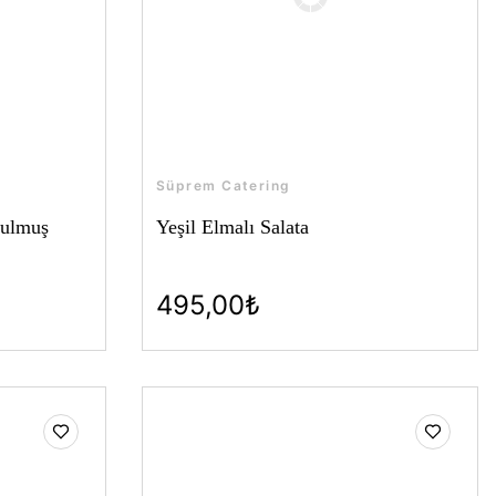
Süprem Catering
tulmuş
Yeşil Elmalı Salata
495,00₺