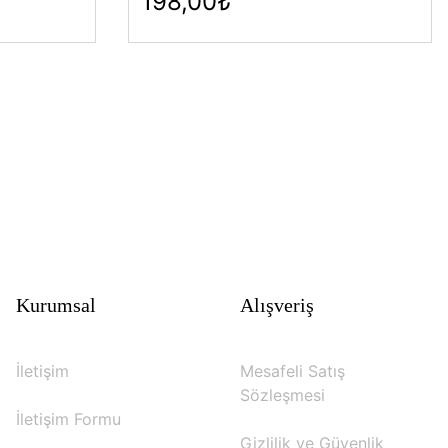
198,00₺
Kurumsal
Alışveriş
İletişim
Mesafeli Satış
Sözleşmesi
İletişim Formu
Gizlilik ve Güvenlik