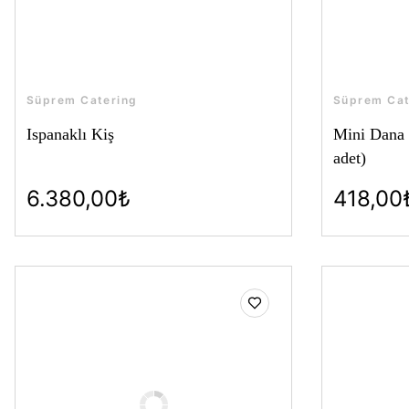
Süprem Catering
Süprem Cat
Ispanaklı Kiş
Mini Dana
adet)
6.380,00₺
418,00