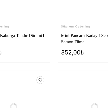
ering
Süprem Catering
 Kaburga Tandır Dürüm(1
Mini Pancarlı Kadayıf Sepe
Somon Füme
₺
352,00₺