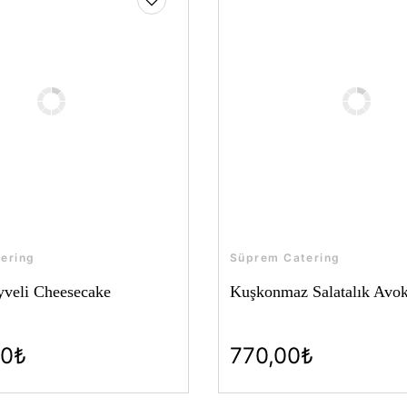
ering
Süprem Catering
veli Cheesecake
Kuşkonmaz Salatalık Avok
00₺
770,00₺