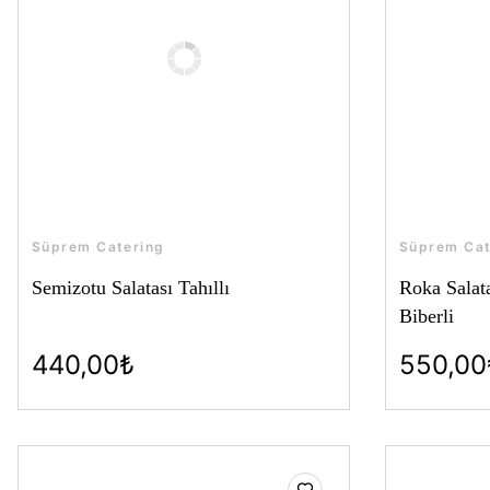
Süprem Catering
Süprem Cat
Semizotu Salatası Tahıllı
Roka Salat
Biberli
440,00₺
550,00