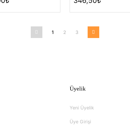
00₺
346,50₺
1
2
3
Üyelik
Yeni Üyelik
Üye Girişi