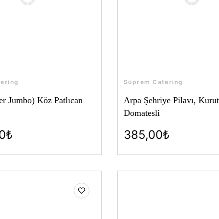
ering
Süprem Catering
şer Jumbo) Köz Patlıcan
Arpa Şehriye Pilavı, Kuru
Domatesli
00₺
385,00₺