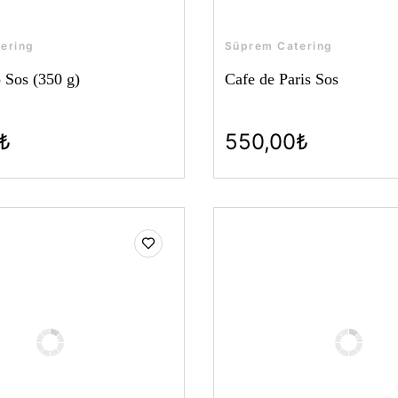
ering
Süprem Catering
Sos (350 g)
Cafe de Paris Sos
₺
550,00₺