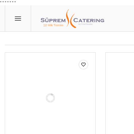
" "
"
"
" "
"