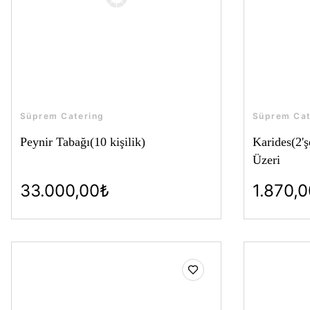
Süprem Catering
Süprem Cat
Peynir Tabağı(10 kişilik)
Karides(2'
Üzeri
33.000,00₺
1.870,