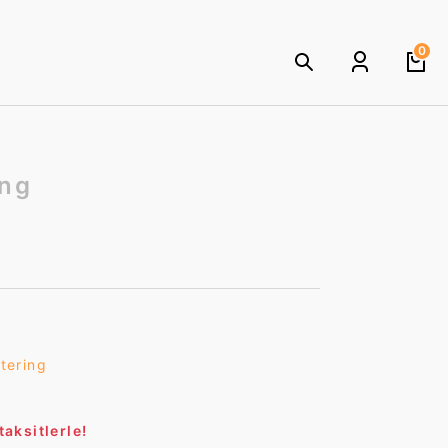
0
ing
tering
aksitlerle!