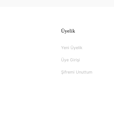
Üyelik
Yeni Üyelik
Üye Girişi
Şifremi Unuttum