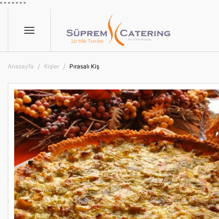
" "
"
"
" "
"
Anasayfa
Kişler
Pırasalı Kiş