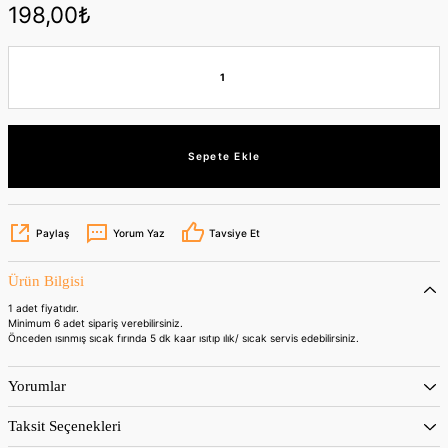
198,00₺
Sepete Ekle
Paylaş
Yorum Yaz
Tavsiye Et
Ürün Bilgisi
1 adet fiyatıdır.
Minimum 6 adet sipariş verebilirsiniz.
Önceden ısınmış sıcak fırında 5 dk kaar ısıtıp ılık/ sıcak servis edebilirsiniz.
Yorumlar
Taksit Seçenekleri