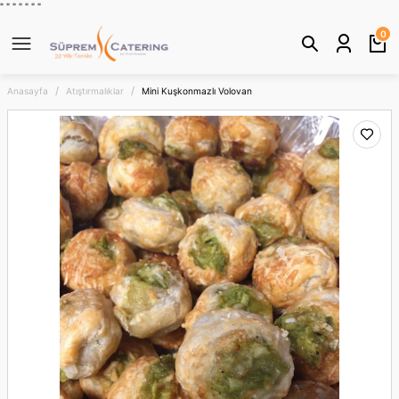
" "
"
"
" "
"
Geri Dön
0
Anasayfa
Atıştırmalıklar
Mini Kuşkonmazlı Volovan