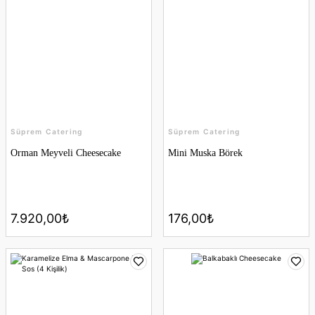
Süprem Catering
Levrek Ceviche Mangolu
Süprem Catering
1.870,00₺
Pancarlı Kadayıf Sepet İçi Enginar Salatası
Süprem Catering
Süprem Catering
Orman Meyveli Cheesecake
Mini Muska Börek
7.260,00₺
7.920,00₺
176,00₺