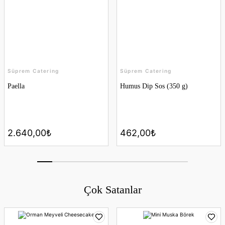
Süprem Catering
Süprem Catering
Paella
Humus Dip Sos (350 g)
2.640,00₺
462,00₺
YENİ
YENİ
Çok Satanlar
Ürün Bulunamadı.