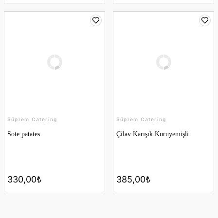
Süprem Catering
Süprem Catering
Sote patates
Çilav Karışık Kuruyemişli
330,00₺
385,00₺