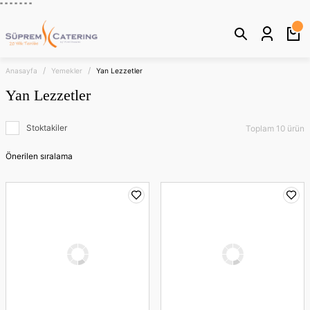
" "
"
"
" "
"
Anasayfa
Yemekler
Yan Lezzetler
Yan Lezzetler
Stoktakiler
Toplam 10 ürün