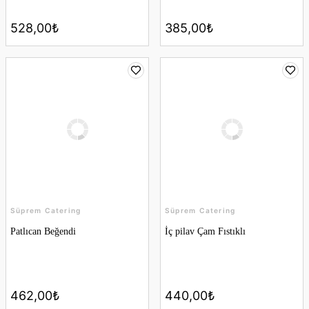
528,00₺
385,00₺
Süprem Catering
Süprem Catering
Patlıcan Beğendi
İç pilav Çam Fıstıklı
462,00₺
440,00₺