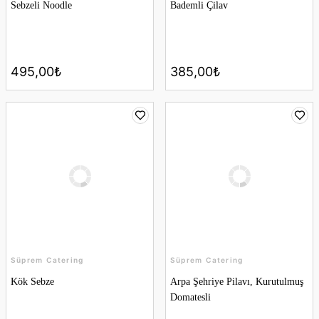
Sebzeli Noodle
Bademli Çilav
495,00₺
385,00₺
Süprem Catering
Süprem Catering
Kök Sebze
Arpa Şehriye Pilavı, Kurutulmuş
Domatesli