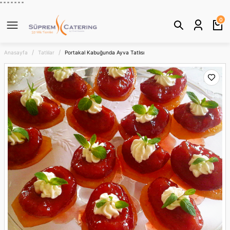
" "
"
"
" "
"
Geri Dön
0
Anasayfa
Tatlılar
Portakal Kabuğunda Ayva Tatlısı