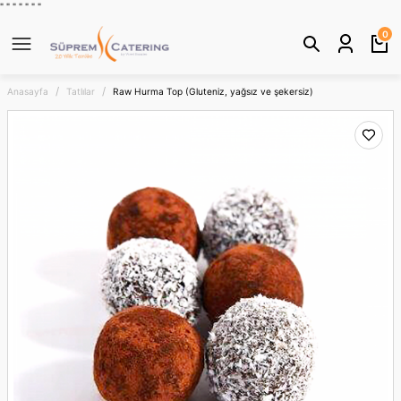
" "
"
"
" "
"
Geri Dön
0
Anasayfa
Tatlılar
Raw Hurma Top (Gluteniz, yağsız ve şekersiz)