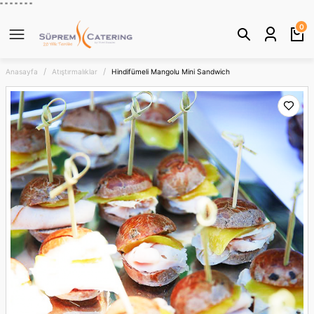
" "
"
"
" "
"
Geri Dön
0
Anasayfa
Atıştırmalıklar
Hindifümeli Mangolu Mini Sandwich