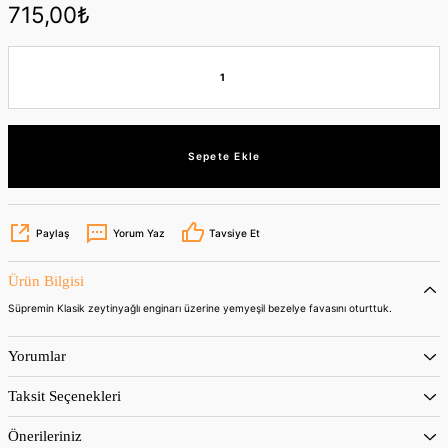
715,00₺
Sepete Ekle
Paylaş
Yorum Yaz
Tavsiye Et
Ürün Bilgisi
Süpremin Klasik zeytinyağlı enginarı üzerine yemyeşil bezelye favasını oturttuk.
Yorumlar
Taksit Seçenekleri
Önerileriniz