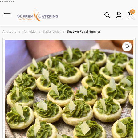
" "
"
"
" "
"
Geri Dön
0
Anasayfa
Yemekler
Başlangıçlar
Bezelye Favalı Enginar