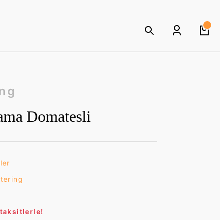
ing
ama Domatesli
ler
tering
9
aksitlerle!