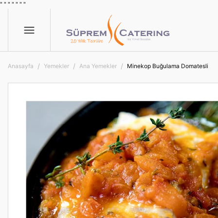
" "
"
"
" "
"
Anasayfa
Yemekler
Ana Yemekler
Minekop Buğulama Domatesli