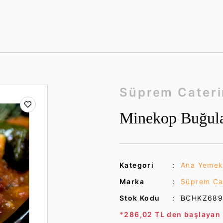
Süprem Cater
Minekop Buğul
Kategori
Ana Yemek
Marka
Süprem Ca
Stok Kodu
BCHKZ68
*286,02 TL den başlayan t