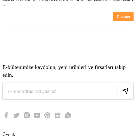
anılacaktır) 24 Mart 2016 tarihinde kabul edilmiş, 7 Nisan 2016 tarihli 29677 sayılı Resmi G
...
Devamı
E-bültenimize kaydolun, yeni ürünleri ve fırsatları takip
edin.
Üyelik