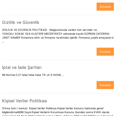
Devamı
Gizlilik ve Güvenlik
GİZLİLİK VE GÜVENLİK POLİTİKASI Mağazamızda verilen tüm servisler ve ,
YONCALI SOKAK 10/A KUŞTEPE MECİDİYEKÖY adresinde kayıtlı SÜPREM CATERİNG
JİNET NAMER firmamıza aittir ve firmamız tarafından işletilir. Firmamız,çeşitli amaçlarla ki
...
Devamı
İptal ve İade Şartları
96 Normal 0 21 false false false TR JA X-NONE ...
Devamı
Kişisel Veriler Politikası
[Firma İsmi / marka] Kişisel Veriler Politikası Kişisel Veriler Kanunu hakkında genel
bilgilendirme6698 Sayılı Kişisel Verilerin Korunması Kanunu (bundan sonra KVKK olarak