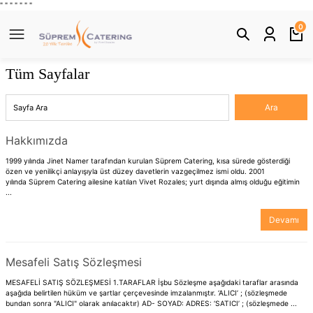
" "
"
"
" "
"
Geri Dön
0
Tüm Sayfalar
Hakkımızda
1999 yılında Jinet Namer tarafından kurulan Süprem Catering, kısa sürede gösterdiği
özen ve yenilikçi anlayışıyla üst düzey davetlerin vazgeçilmez ismi oldu. 2001
yılında Süprem Catering ailesine katılan Vivet Rozales; yurt dışında almış olduğu eğitimin
...
Devamı
Mesafeli Satış Sözleşmesi
MESAFELİ SATIŞ SÖZLEŞMESİ 1.TARAFLAR İşbu Sözleşme aşağıdaki taraflar arasında
aşağıda belirtilen hüküm ve şartlar çerçevesinde imzalanmıştır. ‘ALICI’ ; (sözleşmede
bundan sonra "ALICI" olarak anılacaktır) AD- SOYAD: ADRES: ‘SATICI’ ; (sözleşmede ...