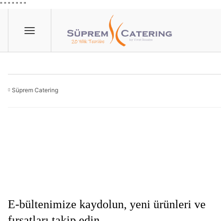
" "
"
"
" "
"
Süprem Catering
E-bültenimize kaydolun, yeni ürünleri ve
fırsatları takip edin.